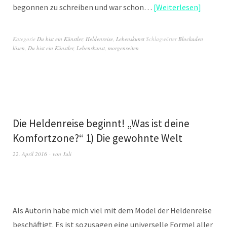
begonnen zu schreiben und war schon…
Weiterlesen
Kategorie
Du bist ein Künstler
,
Heldenreise
,
Lebenskunst
Schlagwörter
Blockaden
lösen
,
Du bist ein Künstler
,
Lebenskunst
,
morgenseiten
Die Heldenreise beginnt! „Was ist deine
Komfortzone?“ 1) Die gewohnte Welt
22. April 2016
von
Juli
Als Autorin habe mich viel mit dem Model der Heldenreise
beschäftigt. Es ist sozusagen eine universelle Formel aller