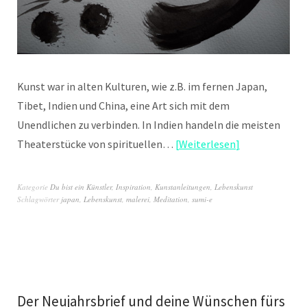
Kunst war in alten Kulturen, wie z.B. im fernen Japan,
Tibet, Indien und China, eine Art sich mit dem
Unendlichen zu verbinden. In Indien handeln die meisten
Theaterstücke von spirituellen…
Weiterlesen
Kategorie
Du bist ein Künstler
,
Inspiration
,
Kunstanleitungen
,
Lebenskunst
Schlagwörter
japan
,
Lebenskunst
,
malerei
,
Meditation
,
sumi-e
Der Neujahrsbrief und deine Wünschen fürs