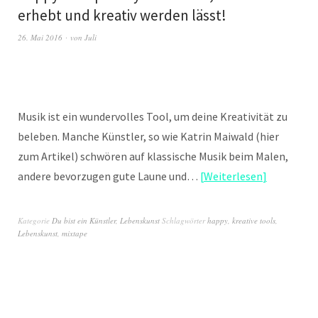
erhebt und kreativ werden lässt!
26. Mai 2016
von
Juli
Musik ist ein wundervolles Tool, um deine Kreativität zu
beleben. Manche Künstler, so wie Katrin Maiwald (hier
zum Artikel) schwören auf klassische Musik beim Malen,
andere bevorzugen gute Laune und…
Weiterlesen
Kategorie
Du bist ein Künstler
,
Lebenskunst
Schlagwörter
happy
,
kreative tools
,
Lebenskunst
,
mixtape