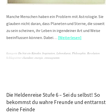
Manche Menschen haben ein Problem mit Astrologie. Sie
glauben nicht daran, dass Planeten und Sterne, die soweit
zu sein scheinen, ihr Leben in irgendeiner Art und Weise
beeinflussen können. Dabei…
Weiterlesen
Kategorie
Du bist ein Künstler
,
Inspiration
,
Lebenskunst
,
Philosophie
,
Revolution
Schlagwörter
charakter
,
energie
,
enneagramm
Die Heldenreise Stufe 6 – Sei du selbst! So
bekommst du wahre Freunde und enttarnst
deine Feinde