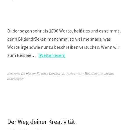
Bilder sagen sehr als 1000 Worte, heißt es und es stimmt,
denn Bilder drücken manchmal so viel mehr aus, was
Worte irgendwie nur zu beschreiben versuchen. Wenn wir
zum Beispiel…
Weiterlesen
Kategorie
Du bist ein Künstler
,
Lebenskunst
Schlagwörter
Hausaufgabe
,
kreativ
,
Lebenskunst
Der Weg deiner Kreativität