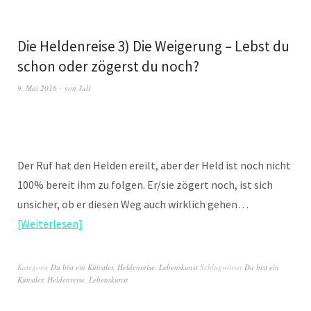
Die Heldenreise 3) Die Weigerung – Lebst du
schon oder zögerst du noch?
9. Mai 2016
von
Juli
Der Ruf hat den Helden ereilt, aber der Held ist noch nicht
100% bereit ihm zu folgen. Er/sie zögert noch, ist sich
unsicher, ob er diesen Weg auch wirklich gehen…
Weiterlesen
Kategorie
Du bist ein Künstler
,
Heldenreise
,
Lebenskunst
Schlagwörter
Du bist ein
Künstler
,
Heldenreise
,
Lebenskunst