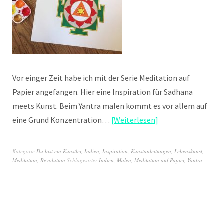
Vor einger Zeit habe ich mit der Serie Meditation auf
Papier angefangen. Hier eine Inspiration für Sadhana
meets Kunst. Beim Yantra malen kommt es vor allem auf
eine Grund Konzentration…
Weiterlesen
Kategorie
Du bist ein Künstler
,
Indien
,
Inspiration
,
Kunstanleitungen
,
Lebenskunst
,
Meditation
,
Revolution
Schlagwörter
Indien
,
Malen
,
Meditation auf Papier
,
Yantra