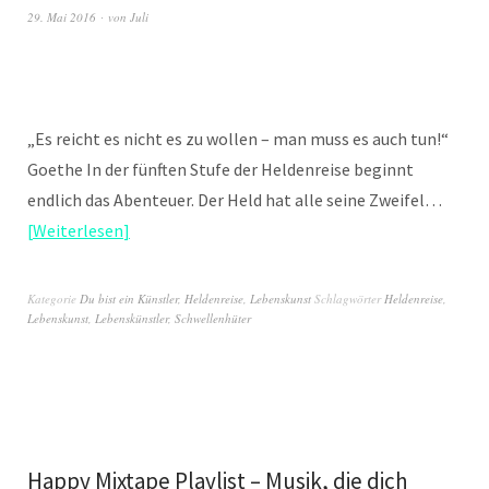
29. Mai 2016
von
Juli
„Es reicht es nicht es zu wollen – man muss es auch tun!“
Goethe In der fünften Stufe der Heldenreise beginnt
endlich das Abenteuer. Der Held hat alle seine Zweifel…
Weiterlesen
Kategorie
Du bist ein Künstler
,
Heldenreise
,
Lebenskunst
Schlagwörter
Heldenreise
,
Lebenskunst
,
Lebenskünstler
,
Schwellenhüter
Happy Mixtape Playlist – Musik, die dich