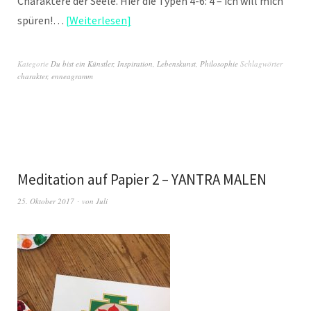
Charaktere der Seele. Hier die Typen 4-6: 4 – ich will mich
spüren!…
Weiterlesen
Kategorie
Du bist ein Künstler
,
Inspiration
,
Lebenskunst
,
Philosophie
Schlagwörter
charakter
,
enneagramm
Meditation auf Papier 2 – YANTRA MALEN
25. Oktober 2017
von
Juli