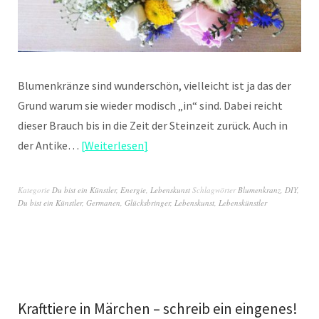
Blumenkränze sind wunderschön, vielleicht ist ja das der
Grund warum sie wieder modisch „in“ sind. Dabei reicht
dieser Brauch bis in die Zeit der Steinzeit zurück. Auch in
der Antike…
Weiterlesen
Kategorie
Du bist ein Künstler
,
Energie
,
Lebenskunst
Schlagwörter
Blumenkranz
,
DIY
,
Du bist ein Künstler
,
Germanen
,
Glücksbringer
,
Lebenskunst
,
Lebenskünstler
Krafttiere in Märchen – schreib ein eingenes!