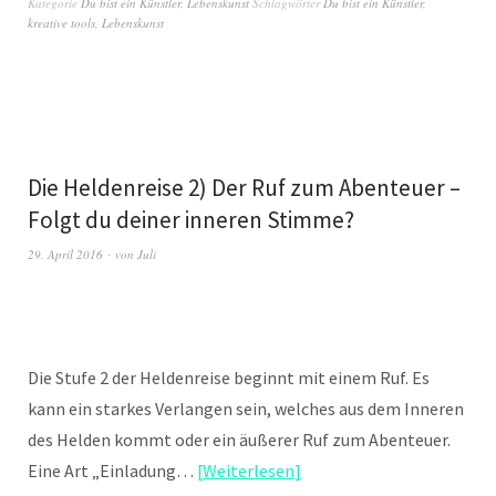
Kategorie
Du bist ein Künstler
,
Lebenskunst
Schlagwörter
Du bist ein Künstler
,
kreative tools
,
Lebenskunst
Die Heldenreise 2) Der Ruf zum Abenteuer –
Folgt du deiner inneren Stimme?
29. April 2016
von
Juli
Die Stufe 2 der Heldenreise beginnt mit einem Ruf. Es
kann ein starkes Verlangen sein, welches aus dem Inneren
des Helden kommt oder ein äußerer Ruf zum Abenteuer.
Eine Art „Einladung…
Weiterlesen