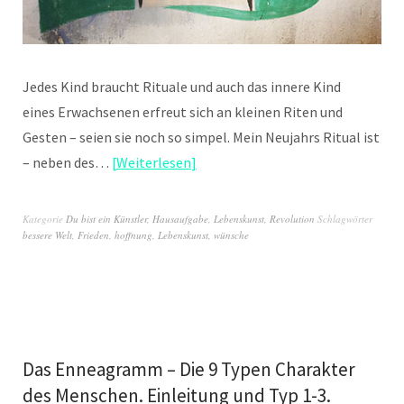
Jedes Kind braucht Rituale und auch das innere Kind
eines Erwachsenen erfreut sich an kleinen Riten und
Gesten – seien sie noch so simpel. Mein Neujahrs Ritual ist
– neben des…
Weiterlesen
Kategorie
Du bist ein Künstler
,
Hausaufgabe
,
Lebenskunst
,
Revolution
Schlagwörter
bessere Welt
,
Frieden
,
hoffnung
,
Lebenskunst
,
wünsche
Das Enneagramm – Die 9 Typen Charakter
des Menschen. Einleitung und Typ 1-3.