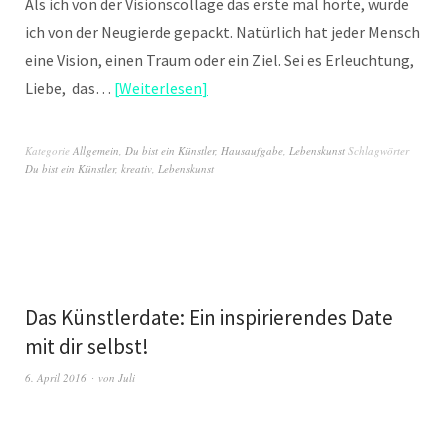
Als ich von der Visionscollage das erste mal hörte, wurde
ich von der Neugierde gepackt. Natürlich hat jeder Mensch
eine Vision, einen Traum oder ein Ziel. Sei es Erleuchtung,
Liebe, das…
Weiterlesen
Kategorie
Allgemein
,
Du bist ein Künstler
,
Hausaufgabe
,
Lebenskunst
Schlagwörter
Du bist ein Künstler
,
kreativ
,
Lebenskunst
Das Künstlerdate: Ein inspirierendes Date
mit dir selbst!
6. April 2016
von
Juli