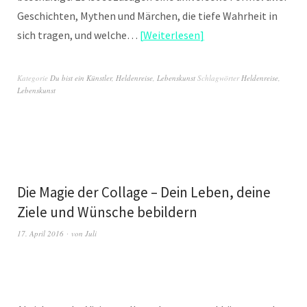
Geschichten, Mythen und Märchen, die tiefe Wahrheit in
sich tragen, und welche…
Weiterlesen
Kategorie
Du bist ein Künstler
,
Heldenreise
,
Lebenskunst
Schlagwörter
Heldenreise
,
Lebenskunst
Die Magie der Collage – Dein Leben, deine
Ziele und Wünsche bebildern
17. April 2016
von
Juli