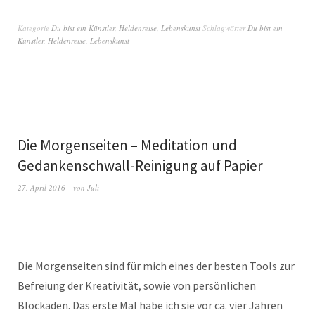
Kategorie
Du bist ein Künstler
,
Heldenreise
,
Lebenskunst
Schlagwörter
Du bist ein
Künstler
,
Heldenreise
,
Lebenskunst
Die Morgenseiten – Meditation und
Gedankenschwall-Reinigung auf Papier
27. April 2016
von
Juli
Die Morgenseiten sind für mich eines der besten Tools zur
Befreiung der Kreativität, sowie von persönlichen
Blockaden. Das erste Mal habe ich sie vor ca. vier Jahren