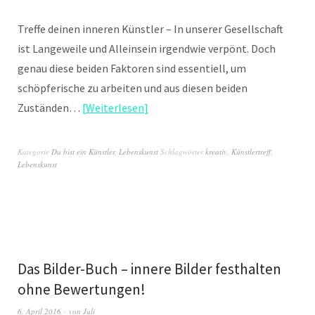
Treffe deinen inneren Künstler – In unserer Gesellschaft
ist Langeweile und Alleinsein irgendwie verpönt. Doch
genau diese beiden Faktoren sind essentiell, um
schöpferische zu arbeiten und aus diesen beiden
Zuständen…
Weiterlesen
Kategorie
Du bist ein Künstler
,
Lebenskunst
Schlagwörter
kreativ
,
Künstlertreff
,
Lebenskunst
Das Bilder-Buch – innere Bilder festhalten
ohne Bewertungen!
6. April 2016
von
Juli