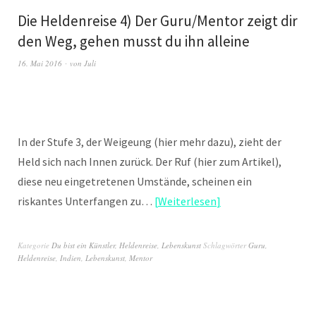
Die Heldenreise 4) Der Guru/Mentor zeigt dir
den Weg, gehen musst du ihn alleine
16. Mai 2016
von
Juli
In der Stufe 3, der Weigeung (hier mehr dazu), zieht der
Held sich nach Innen zurück. Der Ruf (hier zum Artikel),
diese neu eingetretenen Umstände, scheinen ein
riskantes Unterfangen zu…
Weiterlesen
Kategorie
Du bist ein Künstler
,
Heldenreise
,
Lebenskunst
Schlagwörter
Guru
,
Heldenreise
,
Indien
,
Lebenskunst
,
Mentor