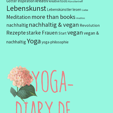
kreativ
Götter
Inspiration
kreative tools
Künstlertreff
Lebenskunst
Lebenskünstler
lesen
Liebe
more than books
Meditation
mudras
nachhaltig & vegan
nachhaltig
Revolution
vegan
Rezepte
starke Frauen
vegan &
Start
Yoga
nachhaltig
yoga-philosophie