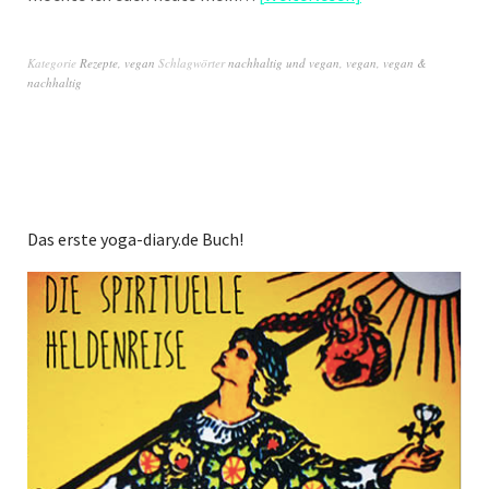
Kategorie
Rezepte
,
vegan
Schlagwörter
nachhaltig und vegan
,
vegan
,
vegan &
nachhaltig
Das erste yoga-diary.de Buch!