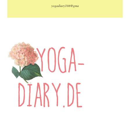
yogadiary108@gma