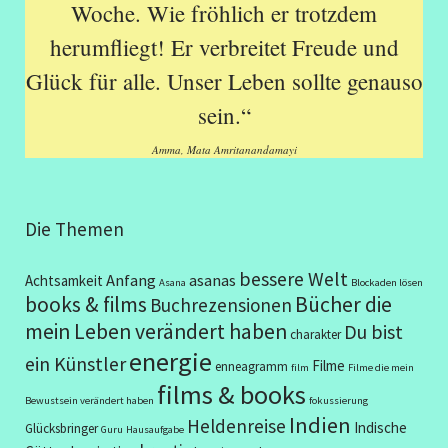
Woche. Wie fröhlich er trotzdem
herumfliegt! Er verbreitet Freude und
Glück für alle. Unser Leben sollte genauso
sein.“
Amma, Mata Amritanandamayi
Die Themen
bessere Welt
Anfang
asanas
Achtsamkeit
Asana
Blockaden lösen
books & films
Bücher die
Buchrezensionen
mein Leben verändert haben
Du bist
charakter
energie
ein Künstler
Filme
enneagramm
film
Filme die mein
films & books
Bewustsein verändert haben
fokussierung
Indien
Heldenreise
Indische
Glücksbringer
Guru
Hausaufgabe