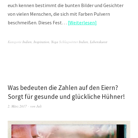
euch kennen bestimmt die bunten Bilder und Gesichter
von vielen Menschen, die sich mit Farben Pulvern
beschmeißen. Dieses Fest…
Weiterlesen
Kategorie
Indien
,
Inspiration
,
Yoga
Schlagwörter
Indien
,
Lebenskunst
Was bedeuten die Zahlen auf den Eiern?
Sorgt für gesunde und glückliche Hühner!
2. März 2017
von
Juli