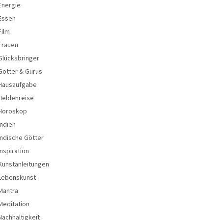
Energie
Essen
Film
Frauen
Glücksbringer
Götter & Gurus
Hausaufgabe
Heldenreise
Horoskop
Indien
Indische Götter
Inspiration
Kunstanleitungen
Lebenskunst
Mantra
Meditation
Nachhaltigkeit