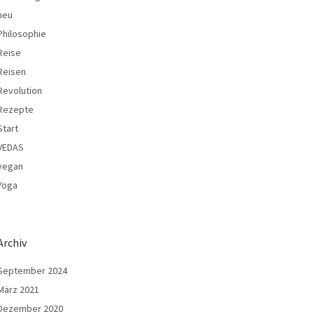
neu
Philosophie
Reise
Reisen
Revolution
Rezepte
Start
VEDAS
vegan
Yoga
Archiv
September 2024
März 2021
Dezember 2020