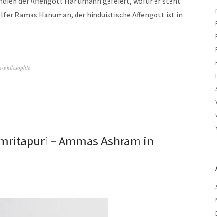
ndien der Affengott Hanumann gefeiert, wofür er steht
elfer Ramas Hanuman, der hinduistische Affengott ist in
a-philosophie
: Amritapuri – Ammas Ashram in