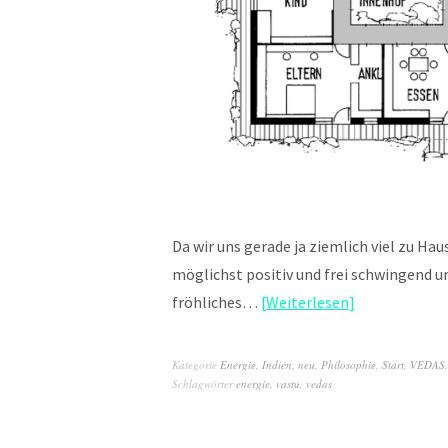
Da wir uns gerade ja ziemlich viel zu Ha
möglichst positiv und frei schwingend u
fröhliches…
Weiterlesen
Kategorie
Energie
,
Indien
,
neu
,
Philosophie
,
Start
,
VEDAS
Schlagwörter
energie
,
vastu
,
vedas