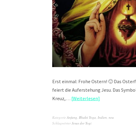
Erst einmal: Frohe Ostern! 🙂 Das Oster
feiert die Auferstehung Jesu. Das Symbol
Kreuz,…
Weiterlesen
Kategorie
Anfang
,
Bhakti Yoga
,
Indien
,
neu
Schlagwörter
Jesus der Yogi