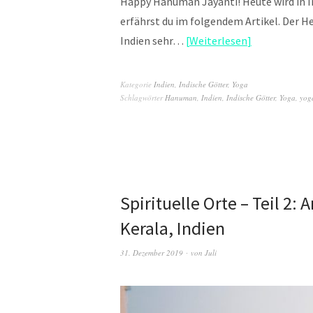
Happy Hanuman Jayanti! Heute wird in I
erfährst du im folgendem Artikel. Der H
Indien sehr…
Weiterlesen
Kategorie
Indien
,
Indische Götter
,
Yoga
Schlagwörter
Hanuman
,
Indien
,
Indische Götter
,
Yoga
,
yog
Spirituelle Orte – Teil 2
Kerala, Indien
31. Dezember 2019
von
Juli