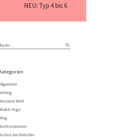
NEU: Typ 4 bis 6
Kategorien
Allgemein
Anfang
Bessere Welt
Bhakti Yoga
Blog
Buchrezension
Du bist ein Künstler