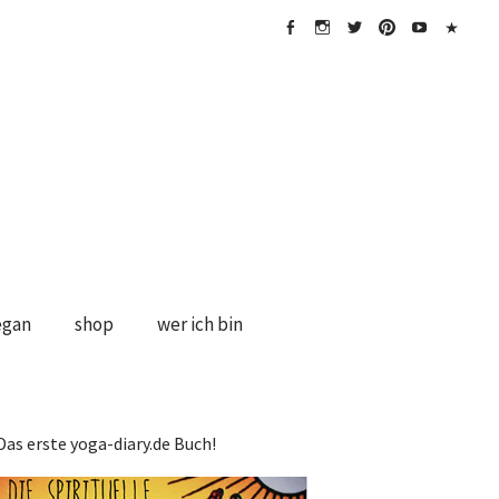
FB
Instagramm
twitter
Pinterest
Youtube
Impress
&
Disclaime
egan
shop
wer ich bin
Das erste yoga-diary.de Buch!