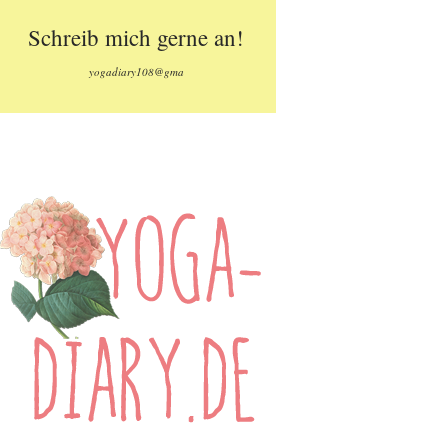
Schreib mich gerne an!
yogadiary108@gma