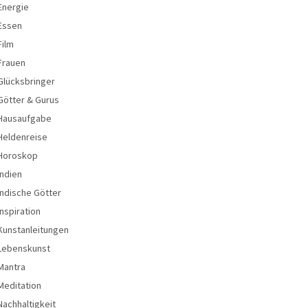
Energie
Essen
Film
Frauen
Glücksbringer
Götter & Gurus
Hausaufgabe
Heldenreise
Horoskop
Indien
Indische Götter
Inspiration
Kunstanleitungen
Lebenskunst
Mantra
Meditation
Nachhaltigkeit