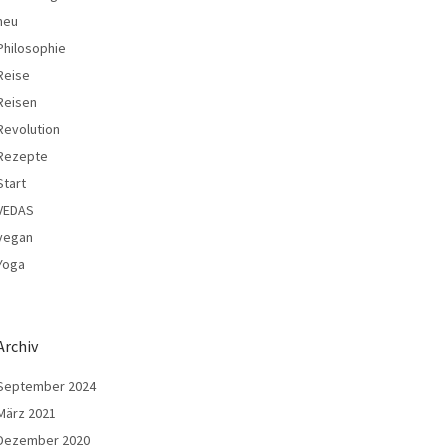
neu
Philosophie
Reise
Reisen
Revolution
Rezepte
Start
VEDAS
vegan
Yoga
Archiv
September 2024
März 2021
Dezember 2020