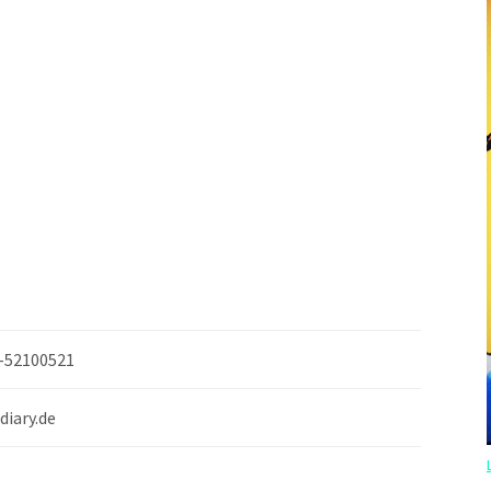
2-52100521
iary.de