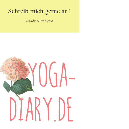
Schreib mich gerne an!
yogadiary108@gma