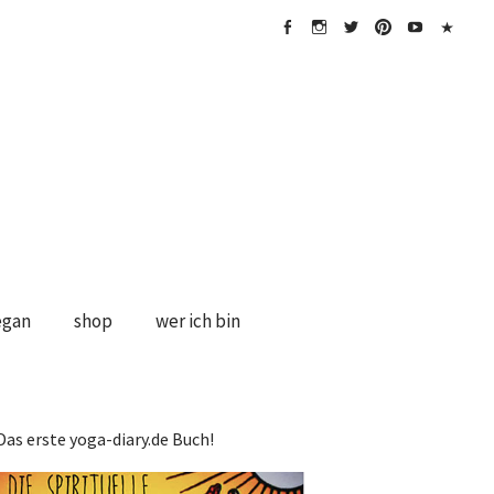
FB
Instagramm
twitter
Pinterest
Youtube
Impress
&
Disclaime
egan
shop
wer ich bin
Das erste yoga-diary.de Buch!