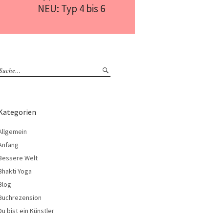
NEU: Typ 4 bis 6
Kategorien
Allgemein
Anfang
Bessere Welt
Bhakti Yoga
Blog
Buchrezension
Du bist ein Künstler