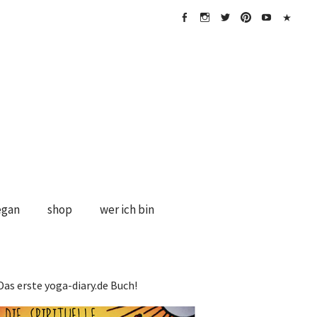
FB
Instagramm
twitter
Pinterest
Youtube
Impress
&
Disclaime
egan
shop
wer ich bin
Das erste yoga-diary.de Buch!