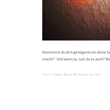
Kümmerst du dich genügend um deine See
macht? Und wenn ja, tust du es auch? W
Kategorie
Anfang
,
Bessere Welt
,
Energie
,
neu
,
Start