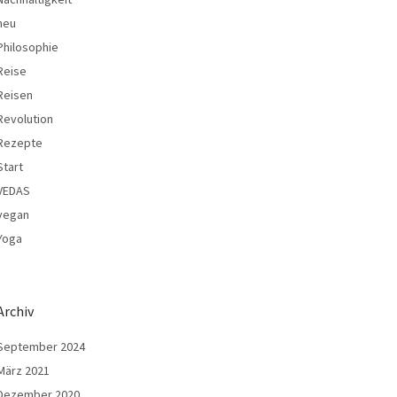
neu
Philosophie
Reise
Reisen
Revolution
Rezepte
Start
VEDAS
vegan
Yoga
Archiv
September 2024
März 2021
Dezember 2020