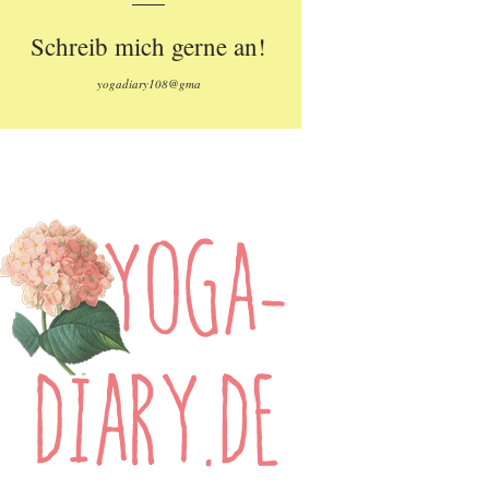
Schreib mich gerne an!
yogadiary108@gma