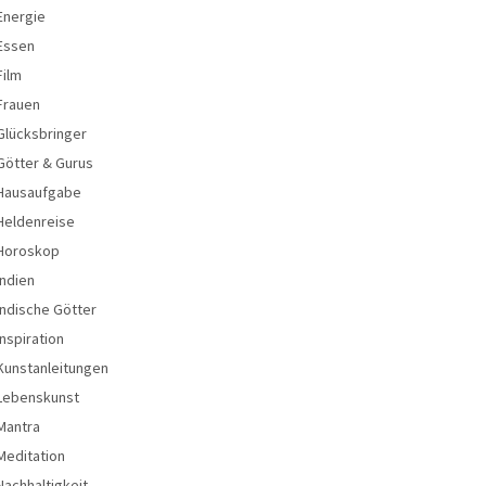
Energie
Essen
Film
Frauen
Glücksbringer
Götter & Gurus
Hausaufgabe
Heldenreise
Horoskop
Indien
Indische Götter
Inspiration
Kunstanleitungen
Lebenskunst
Mantra
Meditation
Nachhaltigkeit