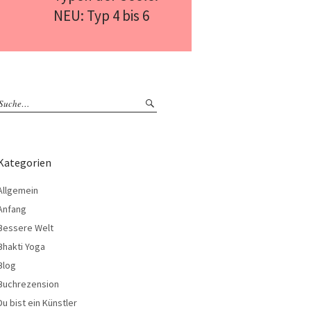
NEU: Typ 4 bis 6
Kategorien
Allgemein
Anfang
Bessere Welt
Bhakti Yoga
Blog
Buchrezension
Du bist ein Künstler