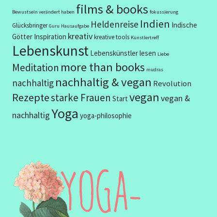
films & books
Bewustsein verändert haben
fokussierung
Indien
Heldenreise
Indische
Glücksbringer
Guru
Hausaufgabe
kreativ
Götter
Inspiration
kreative tools
Künstlertreff
Lebenskunst
Lebenskünstler
lesen
Liebe
more than books
Meditation
mudras
nachhaltig & vegan
nachhaltig
Revolution
vegan
Rezepte
starke Frauen
vegan &
Start
Yoga
nachhaltig
yoga-philosophie