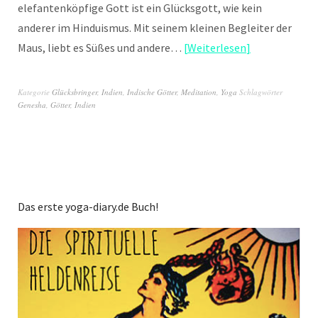
elefantenköpfige Gott ist ein Glücksgott, wie kein
anderer im Hinduismus. Mit seinem kleinen Begleiter der
Maus, liebt es Süßes und andere…
Weiterlesen
Kategorie
Glücksbringer
,
Indien
,
Indische Götter
,
Meditation
,
Yoga
Schlagwörter
Genesha
,
Götter
,
Indien
Das erste yoga-diary.de Buch!