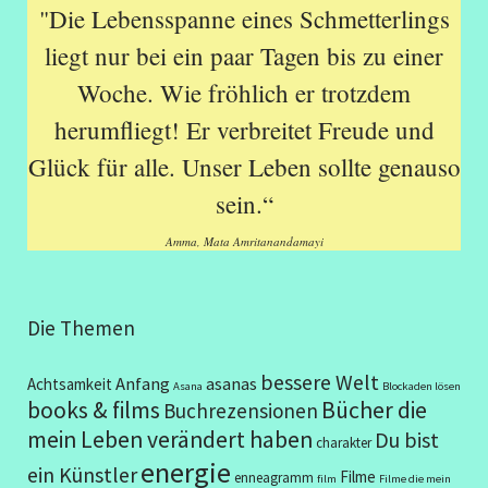
"Die Lebensspanne eines Schmetterlings
liegt nur bei ein paar Tagen bis zu einer
Woche. Wie fröhlich er trotzdem
herumfliegt! Er verbreitet Freude und
Glück für alle. Unser Leben sollte genauso
sein.“
Amma, Mata Amritanandamayi
Die Themen
bessere Welt
Anfang
asanas
Achtsamkeit
Asana
Blockaden lösen
books & films
Bücher die
Buchrezensionen
mein Leben verändert haben
Du bist
charakter
energie
ein Künstler
Filme
enneagramm
film
Filme die mein