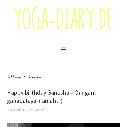
Schlagwort:
Genesha
Happy birthday Ganesha = Om gam
ganapatayai namah! :)
4. September 2016
von
Juli