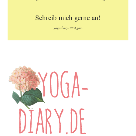
Schreib mich gerne an!
yogadiary108@gma