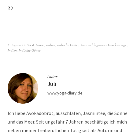
🙂
Kategorie
Götter & Gurus
,
Indien
,
Indische Götter
,
Yoga
Schlagwörter
Glücksbringer
,
Indien
,
Indische Götter
Autor
Juli
www.yoga-diary.de
Ich liebe Avokadobrot, ausschlafen, Jasmintee, die Sonne
und das Meer. Seit ungefähr 7 Jahren beschäftige ich mich
neben meiner freiberuflichen Tätigkeit als Autorin und