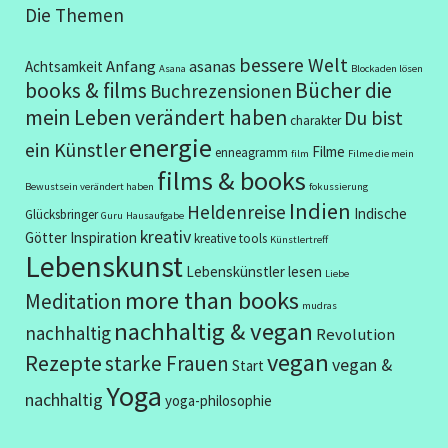
Die Themen
bessere Welt
Anfang
asanas
Achtsamkeit
Asana
Blockaden lösen
books & films
Bücher die
Buchrezensionen
mein Leben verändert haben
Du bist
charakter
energie
ein Künstler
Filme
enneagramm
film
Filme die mein
films & books
Bewustsein verändert haben
fokussierung
Indien
Heldenreise
Indische
Glücksbringer
Guru
Hausaufgabe
kreativ
Götter
Inspiration
kreative tools
Künstlertreff
Lebenskunst
Lebenskünstler
lesen
Liebe
more than books
Meditation
mudras
nachhaltig & vegan
nachhaltig
Revolution
vegan
Rezepte
starke Frauen
vegan &
Start
Yoga
nachhaltig
yoga-philosophie