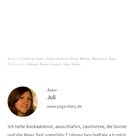
Kategorie
Götter & Gurus
,
Indien
,
Indische Götter
,
Mantra
,
Meditation
,
Yoga
Schlagwörter
Ashram
,
Demut
,
energie
,
Guru
,
Indien
Autor
Juli
www.yoga-diary.de
Ich liebe Avokadobrot, ausschlafen, Jasmintee, die Sonne
und das Meer. Seit ungefähr 7 Jahren beschäftige ich mich