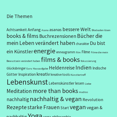
Die Themen
bessere Welt
Anfang
asanas
Achtsamkeit
Asana
Blockaden lösen
books & films
Bücher die
Buchrezensionen
mein Leben verändert haben
Du bist
charakter
energie
ein Künstler
Filme
enneagramm
film
Filme die mein
films & books
Bewustsein verändert haben
fokussierung
Indien
Heldenreise
Indische
Glücksbringer
Guru
Hausaufgabe
kreativ
Götter
Inspiration
kreative tools
Künstlertreff
Lebenskunst
Lebenskünstler
lesen
Liebe
more than books
Meditation
mudras
nachhaltig & vegan
nachhaltig
Revolution
vegan
Rezepte
starke Frauen
vegan &
Start
Yoga
nachhaltig
yoga-philosophie