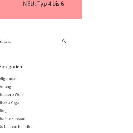
NEU: Typ 4 bis 6
Kategorien
Allgemein
Anfang
Bessere Welt
Bhakti Yoga
Blog
Buchrezension
Du bist ein Künstler