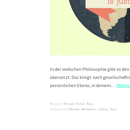
In der vedischen Philosophie gibt es den 
übersetzt. Das klingt nach gesellschaftl
persönlichen Ebene, in deinem…
Weite
Kategorie
Energie
,
Indien
,
Yoga
Schlagwörter
Dharma
,
Meditation
,
vedanta
,
Yoga