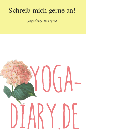
Schreib mich gerne an!
yogadiary108@gma