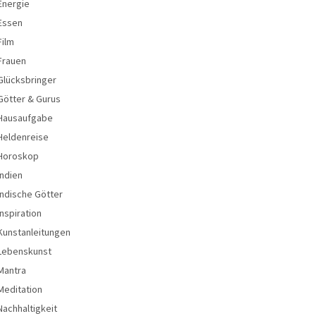
Energie
Essen
Film
Frauen
Glücksbringer
Götter & Gurus
Hausaufgabe
Heldenreise
Horoskop
Indien
Indische Götter
Inspiration
Kunstanleitungen
Lebenskunst
Mantra
Meditation
Nachhaltigkeit