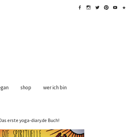
FB
Instagramm
twitter
Pinterest
Youtube
Impress
&
Disclaime
egan
shop
wer ich bin
Das erste yoga-diary.de Buch!