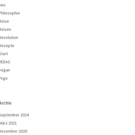
neu
Philosophie
Reise
Reisen
Revolution
Rezepte
Start
VEDAS
vegan
Yoga
Archiv
September 2024
März 2021
Dezember 2020