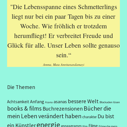
"Die Lebensspanne eines Schmetterlings
liegt nur bei ein paar Tagen bis zu einer
Woche. Wie fröhlich er trotzdem
herumfliegt! Er verbreitet Freude und
Glück für alle. Unser Leben sollte genauso
sein.“
Amma, Mata Amritanandamayi
Die Themen
bessere Welt
Anfang
asanas
Achtsamkeit
Asana
Blockaden lösen
books & films
Bücher die
Buchrezensionen
mein Leben verändert haben
Du bist
charakter
energie
ein Künstler
Filme
enneagramm
film
Filme die mein