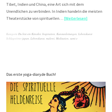
Tibet, Indien und China, eine Art sich mit dem
Unendlichen zu verbinden. In Indien handeln die meisten
Theaterstücke von spirituellen…
Weiterlesen
Kategorie
Du bist ein Künstler
,
Inspiration
,
Kunstanleitungen
,
Lebenskunst
Schlagwörter
japan
,
Lebenskunst
,
malerei
,
Meditation
,
sumi-e
Das erste yoga-diary.de Buch!