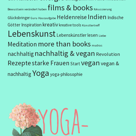
films & books
Bewustsein verändert haben
fokussierung
Indien
Heldenreise
Indische
Glücksbringer
Guru
Hausaufgabe
kreativ
Götter
Inspiration
kreative tools
Künstlertreff
Lebenskunst
Lebenskünstler
lesen
Liebe
more than books
Meditation
mudras
nachhaltig & vegan
nachhaltig
Revolution
vegan
Rezepte
starke Frauen
vegan &
Start
Yoga
nachhaltig
yoga-philosophie