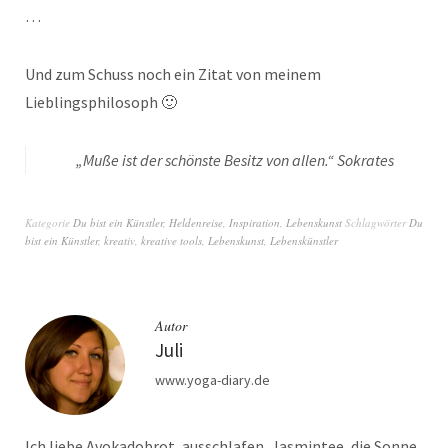
…
Und zum Schuss noch ein Zitat von meinem
Lieblingsphilosoph 🙂
„Muße ist der schönste Besitz von allen.“ Sokrates
Kategorie
Du bist ein Künstler
,
Heldenreise
,
Inspiration
,
Lebenskunst
Schlagwörter
Du
bist ein Künstler
,
kreativ
,
kreative tools
,
Lebenskunst
,
Lebenskünstler
Autor
Juli
www.yoga-diary.de
Ich liebe Avokadobrot, ausschlafen, Jasmintee, die Sonne