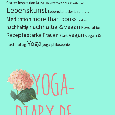
kreativ
Götter
Inspiration
kreative tools
Künstlertreff
Lebenskunst
Lebenskünstler
lesen
Liebe
more than books
Meditation
mudras
nachhaltig & vegan
nachhaltig
Revolution
vegan
Rezepte
starke Frauen
vegan &
Start
Yoga
nachhaltig
yoga-philosophie