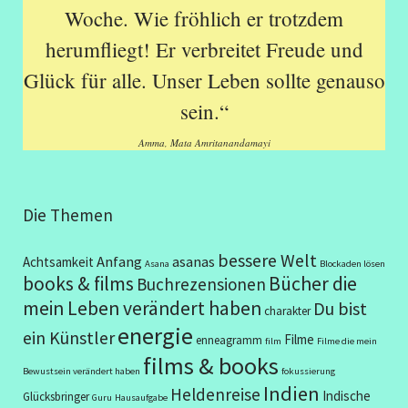
Woche. Wie fröhlich er trotzdem
herumfliegt! Er verbreitet Freude und
Glück für alle. Unser Leben sollte genauso
sein.“
Amma, Mata Amritanandamayi
Die Themen
bessere Welt
Anfang
asanas
Achtsamkeit
Asana
Blockaden lösen
books & films
Bücher die
Buchrezensionen
mein Leben verändert haben
Du bist
charakter
energie
ein Künstler
Filme
enneagramm
film
Filme die mein
films & books
Bewustsein verändert haben
fokussierung
Indien
Heldenreise
Indische
Glücksbringer
Guru
Hausaufgabe