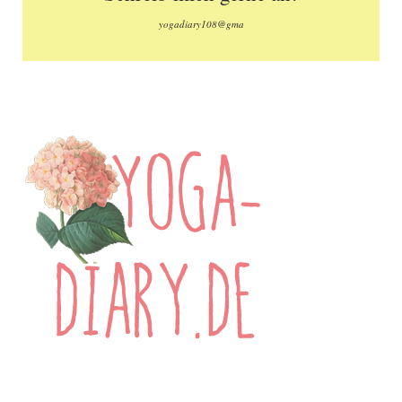
yogadiary108@gma