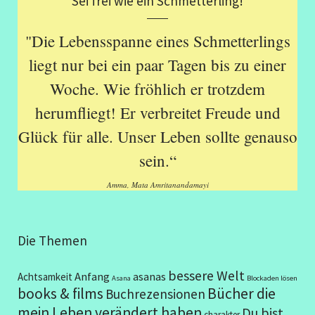
Sei frei wie ein Schmetterling!
"Die Lebensspanne eines Schmetterlings
liegt nur bei ein paar Tagen bis zu einer
Woche. Wie fröhlich er trotzdem
herumfliegt! Er verbreitet Freude und
Glück für alle. Unser Leben sollte genauso
sein.“
Amma, Mata Amritanandamayi
Die Themen
bessere Welt
Anfang
asanas
Achtsamkeit
Asana
Blockaden lösen
books & films
Bücher die
Buchrezensionen
mein Leben verändert haben
Du bist
charakter