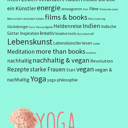
energie
ein Künstler
Filme
enneagramm
film
Filme die mein
films & books
Bewustsein verändert haben
fokussierung
Indien
Heldenreise
Indische
Glücksbringer
Guru
Hausaufgabe
kreativ
Götter
Inspiration
kreative tools
Künstlertreff
Lebenskunst
Lebenskünstler
lesen
Liebe
more than books
Meditation
mudras
nachhaltig & vegan
nachhaltig
Revolution
vegan
Rezepte
starke Frauen
vegan &
Start
Yoga
nachhaltig
yoga-philosophie