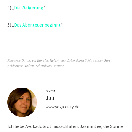
3) „
Die Weigerung
“
5) „
Das Abenteuer beginnt
“
Kategorie
Du bist ein Künstler
,
Heldenreise
,
Lebenskunst
Schlagwörter
Guru
,
Heldenreise
,
Indien
,
Lebenskunst
,
Mentor
Autor
Juli
www.yoga-diary.de
Ich liebe Avokadobrot, ausschlafen, Jasmintee, die Sonne