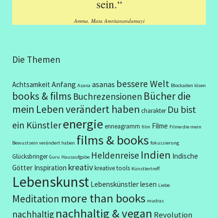
sein.“
Amma, Mata Amritanandamayi
Die Themen
bessere Welt
Anfang
asanas
Achtsamkeit
Asana
Blockaden lösen
books & films
Bücher die
Buchrezensionen
mein Leben verändert haben
Du bist
charakter
energie
ein Künstler
Filme
enneagramm
film
Filme die mein
films & books
Bewustsein verändert haben
fokussierung
Indien
Heldenreise
Indische
Glücksbringer
Guru
Hausaufgabe
kreativ
Götter
Inspiration
kreative tools
Künstlertreff
Lebenskunst
Lebenskünstler
lesen
Liebe
more than books
Meditation
mudras
nachhaltig & vegan
nachhaltig
Revolution