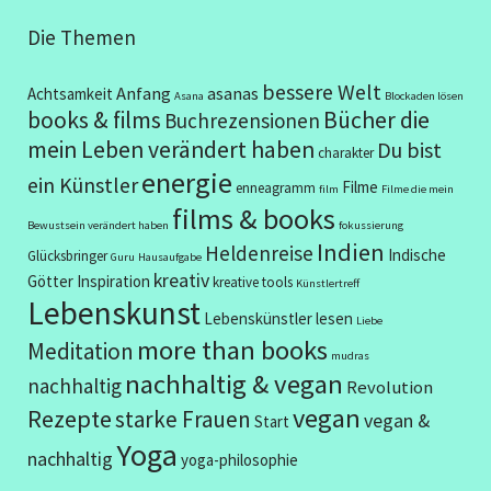
Die Themen
bessere Welt
Anfang
asanas
Achtsamkeit
Asana
Blockaden lösen
books & films
Bücher die
Buchrezensionen
mein Leben verändert haben
Du bist
charakter
energie
ein Künstler
Filme
enneagramm
film
Filme die mein
films & books
Bewustsein verändert haben
fokussierung
Indien
Heldenreise
Indische
Glücksbringer
Guru
Hausaufgabe
kreativ
Götter
Inspiration
kreative tools
Künstlertreff
Lebenskunst
Lebenskünstler
lesen
Liebe
more than books
Meditation
mudras
nachhaltig & vegan
nachhaltig
Revolution
vegan
Rezepte
starke Frauen
vegan &
Start
Yoga
nachhaltig
yoga-philosophie