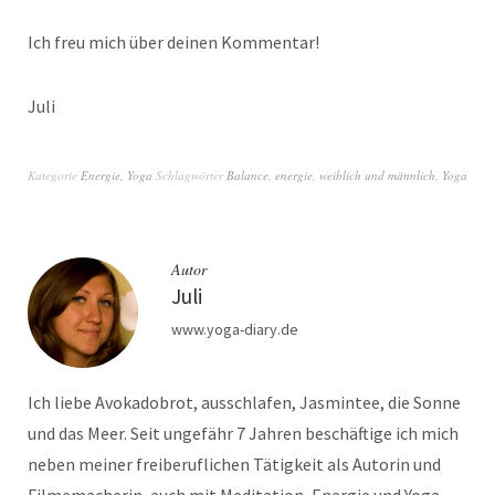
Ich freu mich über deinen Kommentar!
Juli
Kategorie
Energie
,
Yoga
Schlagwörter
Balance
,
energie
,
weiblich und männlich
,
Yoga
Autor
Juli
www.yoga-diary.de
Ich liebe Avokadobrot, ausschlafen, Jasmintee, die Sonne
und das Meer. Seit ungefähr 7 Jahren beschäftige ich mich
neben meiner freiberuflichen Tätigkeit als Autorin und