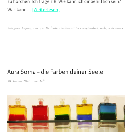
zu horchen. Ich frage z.B. Wie kann ich dir behilflich sein?
Was kann…
Weiterlesen
Kategorie
Anfang
,
Energie
,
Meditation
Schlagwörter
energiearbeit
,
seele
,
seelenhaus
Aura Soma – die Farben deiner Seele
30. Januar 2020
von
Juli