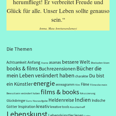
herumfliegt! Er verbreitet Freude und
Glück für alle. Unser Leben sollte genauso
sein.“
Amma, Mata Amritanandamayi
Die Themen
bessere Welt
Anfang
asanas
Achtsamkeit
Asana
Blockaden lösen
books & films
Bücher die
Buchrezensionen
mein Leben verändert haben
Du bist
charakter
energie
ein Künstler
Filme
enneagramm
film
Filme die mein
films & books
Bewustsein verändert haben
fokussierung
Indien
Heldenreise
Indische
Glücksbringer
Guru
Hausaufgabe
kreativ
Götter
Inspiration
kreative tools
Künstlertreff
Lebenskunst
Lebenskünstler
lesen
Liebe