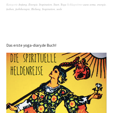
Kategorie
Anfang
,
Energie
,
Inspiration
,
Start
,
Yoga
Schlagwörter
aura soma
,
energie
,
farben
,
farbtherapie
,
Heilung
,
Inspiration
,
seele
Das erste yoga-diary.de Buch!