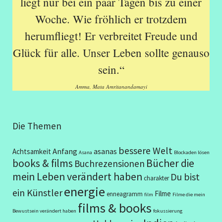
liegt nur bei ein paar Tagen bis zu einer
Woche. Wie fröhlich er trotzdem
herumfliegt! Er verbreitet Freude und
Glück für alle. Unser Leben sollte genauso
sein.“
Amma, Mata Amritanandamayi
Die Themen
bessere Welt
Anfang
asanas
Achtsamkeit
Asana
Blockaden lösen
books & films
Bücher die
Buchrezensionen
mein Leben verändert haben
Du bist
charakter
energie
ein Künstler
Filme
enneagramm
film
Filme die mein
films & books
Bewustsein verändert haben
fokussierung