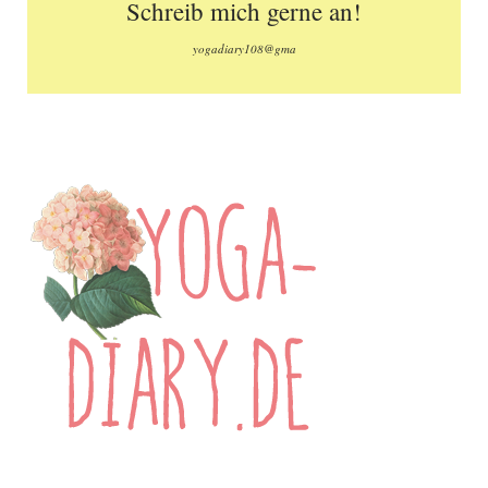
Schreib mich gerne an!
yogadiary108@gma