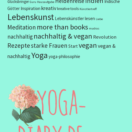
Indien
Heldenreise
Indische
Glücksbringer
Guru
Hausaufgabe
kreativ
Götter
Inspiration
kreative tools
Künstlertreff
Lebenskunst
Lebenskünstler
lesen
Liebe
more than books
Meditation
mudras
nachhaltig & vegan
nachhaltig
Revolution
vegan
Rezepte
starke Frauen
vegan &
Start
Yoga
nachhaltig
yoga-philosophie