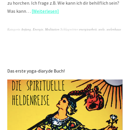
zu horchen. Ich frage z.B. Wie kann ich dir behilflich sein?
Was kann…
Weiterlesen
Kategorie
Anfang
,
Energie
,
Meditation
Schlagwörter
energiearbeit
,
seele
,
seelenhaus
Das erste yoga-diary.de Buch!