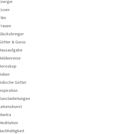
Energie
Essen
Film
Frauen
Glücksbringer
Götter & Gurus
Hausaufgabe
Heldenreise
Horoskop
Indien
Indische Götter
Inspiration
Kunstanleitungen
Lebenskunst
Mantra
Meditation
Nachhaltigkeit