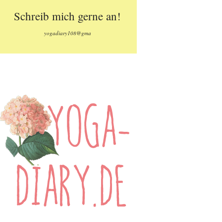
Schreib mich gerne an!
yogadiary108@gma