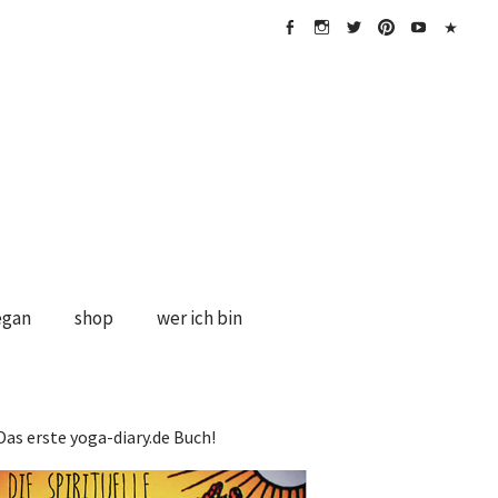
FB
Instagramm
twitter
Pinterest
Youtube
Impress
&
Disclaime
egan
shop
wer ich bin
Das erste yoga-diary.de Buch!