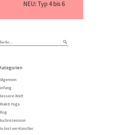
NEU: Typ 4 bis 6
Kategorien
Allgemein
Anfang
Bessere Welt
Bhakti Yoga
Blog
Buchrezension
Du bist ein Künstler