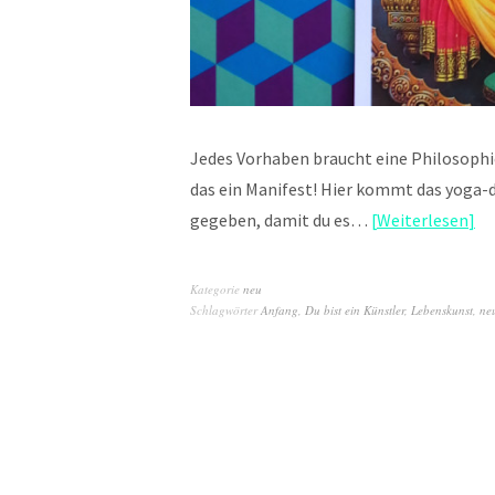
Jedes Vorhaben braucht eine Philosophi
das ein Manifest! Hier kommt das yoga-dia
gegeben, damit du es…
Weiterlesen
Kategorie
neu
Schlagwörter
Anfang
,
Du bist ein Künstler
,
Lebenskunst
,
ne