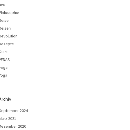
neu
Philosophie
Reise
Reisen
Revolution
Rezepte
Start
VEDAS
vegan
Yoga
Archiv
September 2024
März 2021
Dezember 2020