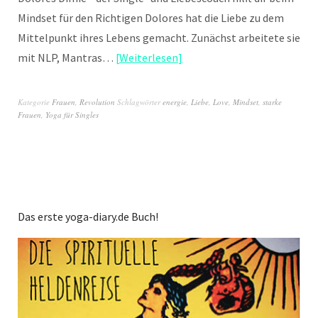
Mindset für den Richtigen Dolores hat die Liebe zu dem
Mittelpunkt ihres Lebens gemacht. Zunächst arbeitete sie
mit NLP, Mantras…
Weiterlesen
Kategorie
Frauen
,
Revolution
Schlagwörter
energie
,
Liebe
,
Love
,
Mindset
,
starke
Frauen
,
Yoga für Singles
Das erste yoga-diary.de Buch!