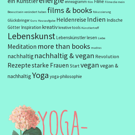
energie
ein Künstler
Filme
enneagramm
film
Filme die mein
films & books
Bewustsein verändert haben
fokussierung
Indien
Heldenreise
Indische
Glücksbringer
Guru
Hausaufgabe
kreativ
Götter
Inspiration
kreative tools
Künstlertreff
Lebenskunst
Lebenskünstler
lesen
Liebe
more than books
Meditation
mudras
nachhaltig & vegan
nachhaltig
Revolution
vegan
Rezepte
starke Frauen
vegan &
Start
Yoga
nachhaltig
yoga-philosophie