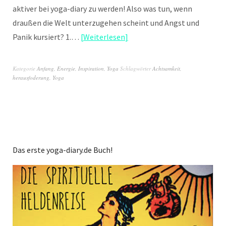
aktiver bei yoga-diary zu werden! Also was tun, wenn
draußen die Welt unterzugehen scheint und Angst und
Panik kursiert? 1.…
Weiterlesen
Kategorie
Anfang
,
Energie
,
Inspiration
,
Yoga
Schlagwörter
Achtsamkeit
,
herausfoderung
,
Yoga
Das erste yoga-diary.de Buch!