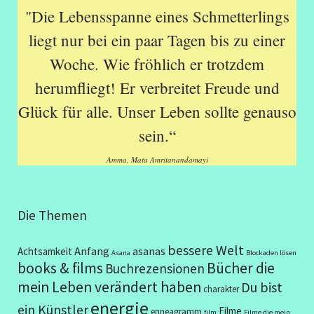
"Die Lebensspanne eines Schmetterlings
liegt nur bei ein paar Tagen bis zu einer
Woche. Wie fröhlich er trotzdem
herumfliegt! Er verbreitet Freude und
Glück für alle. Unser Leben sollte genauso
sein.“
Amma, Mata Amritanandamayi
Die Themen
bessere Welt
Anfang
asanas
Achtsamkeit
Asana
Blockaden lösen
books & films
Bücher die
Buchrezensionen
mein Leben verändert haben
Du bist
charakter
energie
ein Künstler
Filme
enneagramm
film
Filme die mein