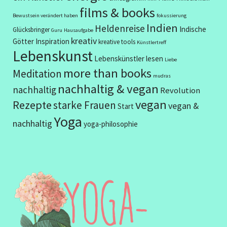
films & books
Bewustsein verändert haben
fokussierung
Indien
Heldenreise
Indische
Glücksbringer
Guru
Hausaufgabe
kreativ
Götter
Inspiration
kreative tools
Künstlertreff
Lebenskunst
Lebenskünstler
lesen
Liebe
more than books
Meditation
mudras
nachhaltig & vegan
nachhaltig
Revolution
vegan
Rezepte
starke Frauen
vegan &
Start
Yoga
nachhaltig
yoga-philosophie