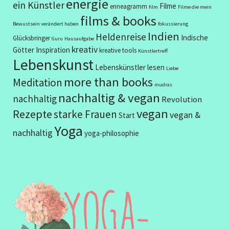
energie
ein Künstler
Filme
enneagramm
film
Filme die mein
films & books
Bewustsein verändert haben
fokussierung
Indien
Heldenreise
Indische
Glücksbringer
Guru
Hausaufgabe
kreativ
Götter
Inspiration
kreative tools
Künstlertreff
Lebenskunst
Lebenskünstler
lesen
Liebe
more than books
Meditation
mudras
nachhaltig & vegan
nachhaltig
Revolution
vegan
Rezepte
starke Frauen
vegan &
Start
Yoga
nachhaltig
yoga-philosophie