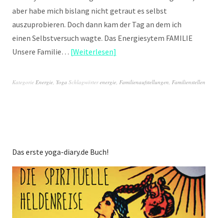
aber habe mich bislang nicht getraut es selbst
auszuprobieren. Doch dann kam der Tag an dem ich
einen Selbstversuch wagte. Das Energiesytem FAMILIE
Unsere Familie…
Weiterlesen
Kategorie
Energie
,
Yoga
Schlagwörter
energie
,
Familienaufstellungen
,
Familienstellen
Das erste yoga-diary.de Buch!