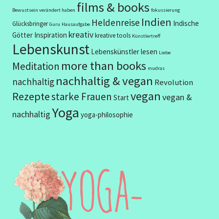
films & books
Bewustsein verändert haben
fokussierung
Indien
Heldenreise
Indische
Glücksbringer
Guru
Hausaufgabe
kreativ
Götter
Inspiration
kreative tools
Künstlertreff
Lebenskunst
Lebenskünstler
lesen
Liebe
more than books
Meditation
mudras
nachhaltig & vegan
nachhaltig
Revolution
vegan
Rezepte
starke Frauen
vegan &
Start
Yoga
nachhaltig
yoga-philosophie