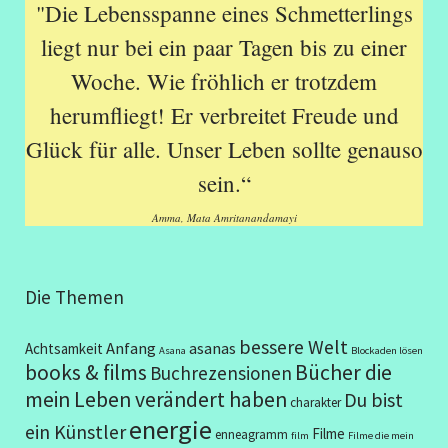
"Die Lebensspanne eines Schmetterlings
liegt nur bei ein paar Tagen bis zu einer
Woche. Wie fröhlich er trotzdem
herumfliegt! Er verbreitet Freude und
Glück für alle. Unser Leben sollte genauso
sein.“
Amma, Mata Amritanandamayi
Die Themen
bessere Welt
Anfang
asanas
Achtsamkeit
Asana
Blockaden lösen
books & films
Bücher die
Buchrezensionen
mein Leben verändert haben
Du bist
charakter
energie
ein Künstler
Filme
enneagramm
film
Filme die mein