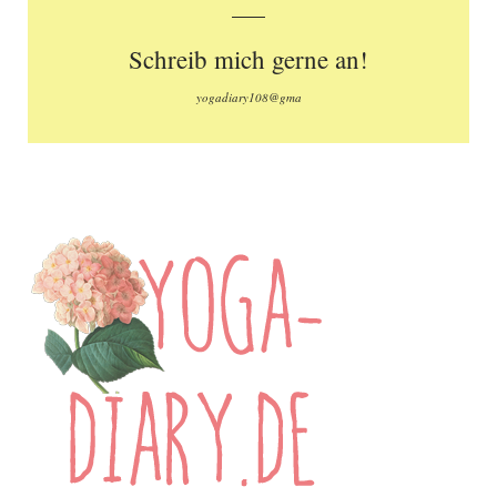
Schreib mich gerne an!
yogadiary108@gma