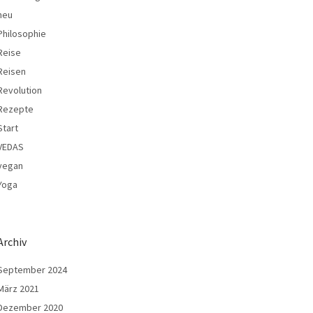
neu
Philosophie
Reise
Reisen
Revolution
Rezepte
Start
VEDAS
vegan
Yoga
Archiv
September 2024
März 2021
Dezember 2020