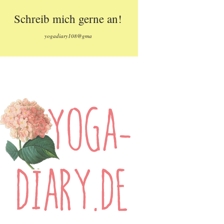
Schreib mich gerne an!
yogadiary108@gma