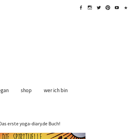
FB
Instagramm
twitter
Pinterest
Youtube
Impress
&
Disclaime
egan
shop
wer ich bin
Das erste yoga-diary.de Buch!