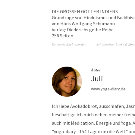
DIE GROSSEN GÖTTER INDIENS –
Grundzüge von Hinduismus und Buddhis
von Hans Wolfgang Schumann
Verlag: Diederichs gelbe Reihe
256 Seiten
Kategorie
Buchrezension
Schlagwörter
books & films
Autor
Juli
www.yoga-diary.de
Ich liebe Avokadobrot, ausschlafen, Jas
beschäftige ich mich neben meiner freib
auch mit Meditation, Energie und Yoga
"yoga-diary - 154 Tagen um die Welt" und