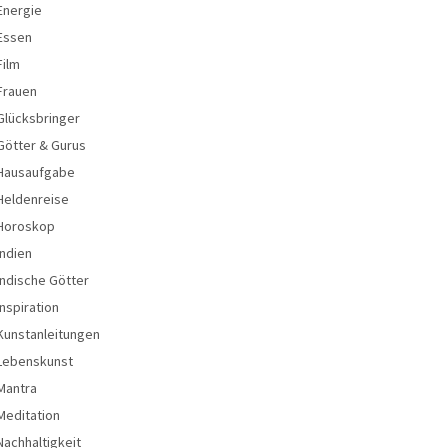
Energie
Essen
Film
Frauen
Glücksbringer
Götter & Gurus
Hausaufgabe
Heldenreise
Horoskop
Indien
Indische Götter
Inspiration
Kunstanleitungen
Lebenskunst
Mantra
Meditation
Nachhaltigkeit