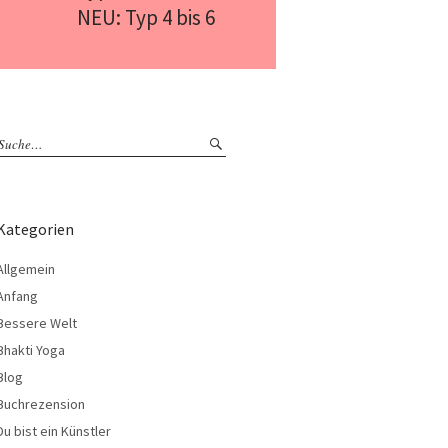
NEU: Typ 4 bis 6
Kategorien
Allgemein
Anfang
Bessere Welt
Bhakti Yoga
Blog
Buchrezension
Du bist ein Künstler