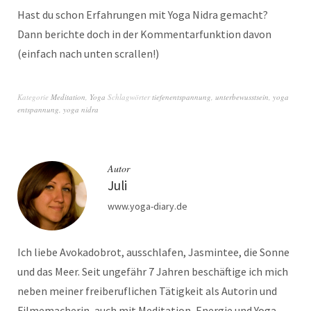
Hast du schon Erfahrungen mit Yoga Nidra gemacht?
Dann berichte doch in der Kommentarfunktion davon
(einfach nach unten scrallen!)
Kategorie
Meditation
,
Yoga
Schlagwörter
tiefenentspannung
,
unterbewusstsein
,
yoga
entspannung
,
yoga nidra
Autor
Juli
www.yoga-diary.de
Ich liebe Avokadobrot, ausschlafen, Jasmintee, die Sonne
und das Meer. Seit ungefähr 7 Jahren beschäftige ich mich
neben meiner freiberuflichen Tätigkeit als Autorin und
Filmemacherin, auch mit Meditation, Energie und Yoga.