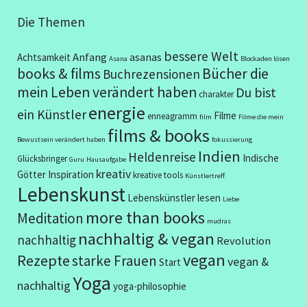
Die Themen
bessere Welt
Anfang
asanas
Achtsamkeit
Asana
Blockaden lösen
books & films
Bücher die
Buchrezensionen
mein Leben verändert haben
Du bist
charakter
energie
ein Künstler
Filme
enneagramm
film
Filme die mein
films & books
Bewustsein verändert haben
fokussierung
Indien
Heldenreise
Indische
Glücksbringer
Guru
Hausaufgabe
kreativ
Götter
Inspiration
kreative tools
Künstlertreff
Lebenskunst
Lebenskünstler
lesen
Liebe
more than books
Meditation
mudras
nachhaltig & vegan
nachhaltig
Revolution
vegan
Rezepte
starke Frauen
vegan &
Start
Yoga
nachhaltig
yoga-philosophie