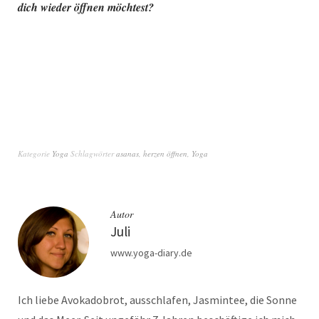
dich wieder öffnen möchtest?
Kategorie
Yoga
Schlagwörter
asanas
,
herzen öffnen
,
Yoga
Autor
Juli
www.yoga-diary.de
Ich liebe Avokadobrot, ausschlafen, Jasmintee, die Sonne