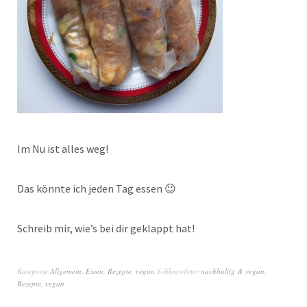
Im Nu ist alles weg!
Das könnte ich jeden Tag essen 😉
Schreib mir, wie’s bei dir geklappt hat!
Kategorie
Allgemein
,
Essen
,
Rezepte
,
vegan
Schlagwörter
nachhaltig & vegan
,
Rezepte
,
vegan