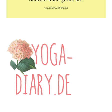
yogadiary108@gma