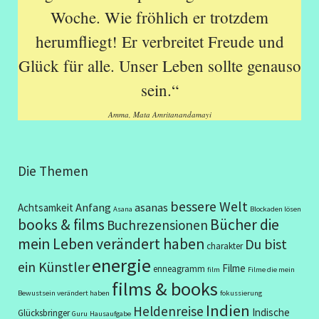
Woche. Wie fröhlich er trotzdem
herumfliegt! Er verbreitet Freude und
Glück für alle. Unser Leben sollte genauso
sein.“
Amma, Mata Amritanandamayi
Die Themen
bessere Welt
Anfang
asanas
Achtsamkeit
Asana
Blockaden lösen
books & films
Bücher die
Buchrezensionen
mein Leben verändert haben
Du bist
charakter
energie
ein Künstler
Filme
enneagramm
film
Filme die mein
films & books
Bewustsein verändert haben
fokussierung
Indien
Heldenreise
Indische
Glücksbringer
Guru
Hausaufgabe