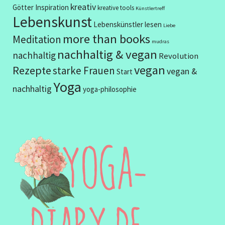
kreativ
Götter
Inspiration
kreative tools
Künstlertreff
Lebenskunst
Lebenskünstler
lesen
Liebe
more than books
Meditation
mudras
nachhaltig & vegan
nachhaltig
Revolution
vegan
Rezepte
starke Frauen
vegan &
Start
Yoga
nachhaltig
yoga-philosophie