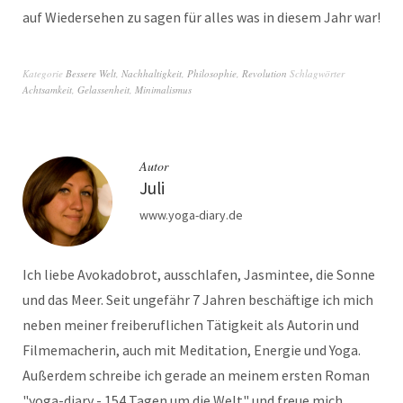
auf Wiedersehen zu sagen für alles was in diesem Jahr war!
Kategorie
Bessere Welt
,
Nachhaltigkeit
,
Philosophie
,
Revolution
Schlagwörter
Achtsamkeit
,
Gelassenheit
,
Minimalismus
Autor
Juli
www.yoga-diary.de
Ich liebe Avokadobrot, ausschlafen, Jasmintee, die Sonne
und das Meer. Seit ungefähr 7 Jahren beschäftige ich mich
neben meiner freiberuflichen Tätigkeit als Autorin und
Filmemacherin, auch mit Meditation, Energie und Yoga.
Außerdem schreibe ich gerade an meinem ersten Roman
"yoga-diary - 154 Tagen um die Welt" und freue mich