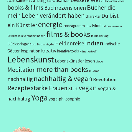
Anfang
asanas
Achtsamkeit
Asana
Blockaden lösen
books & films
Bücher die
Buchrezensionen
mein Leben verändert haben
Du bist
charakter
energie
ein Künstler
Filme
enneagramm
film
Filme die mein
films & books
Bewustsein verändert haben
fokussierung
Indien
Heldenreise
Indische
Glücksbringer
Guru
Hausaufgabe
kreativ
Götter
Inspiration
kreative tools
Künstlertreff
Lebenskunst
Lebenskünstler
lesen
Liebe
more than books
Meditation
mudras
nachhaltig & vegan
nachhaltig
Revolution
vegan
Rezepte
starke Frauen
vegan &
Start
Yoga
nachhaltig
yoga-philosophie